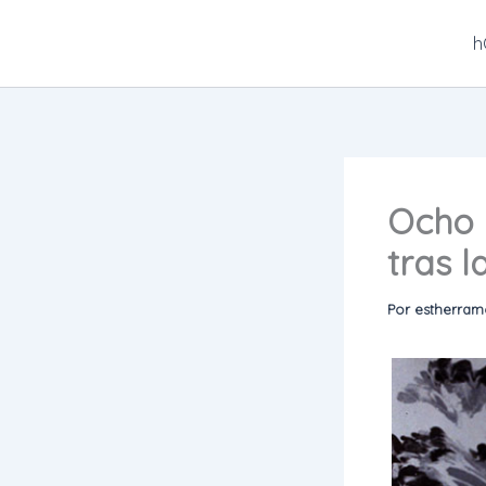
Ir
al
h
contenido
Ocho 
tras l
Por
estherra