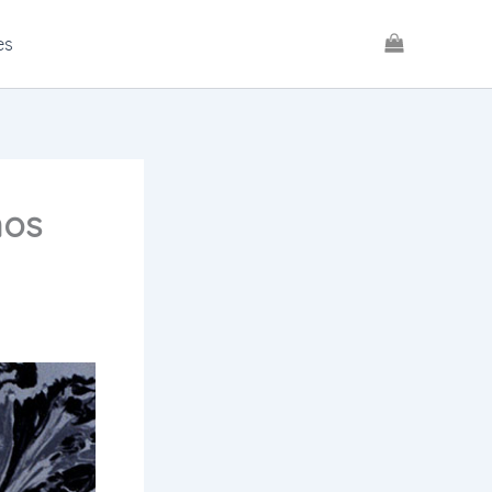
es
mos