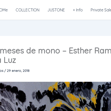
OMe
COLLECTION
JUSTONE
+ Info
Private Sal
meses de mono – Esther Ra
a Luz
mos
/
29 enero, 2018