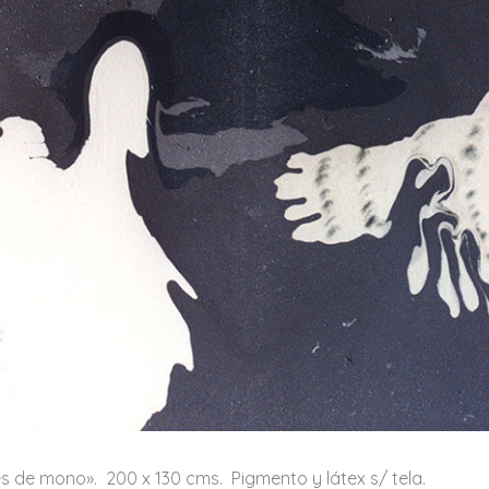
 de mono». 200 x 130 cms. Pigmento y látex s/ tela.