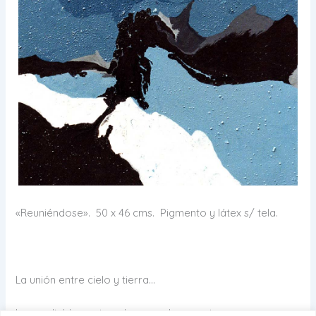
«Reuniéndose». 50 x 46 cms. Pigmento y látex s/ tela.
La unión entre cielo y tierra…
Irremediablemente volvemos al encuentro, porque nunca