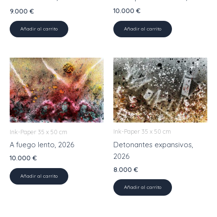
10.000
€
9.000
€
Añadir al carrito
Añadir al carrito
Ink-Paper 35 x 50 cm
Ink-Paper 35 x 50 cm
Detonantes expansivos,
A fuego lento, 2026
2026
10.000
€
8.000
€
Añadir al carrito
Añadir al carrito