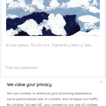
«En las nubes». 50 x 61 cms. Pigmento y látex s/ tela.
Todo en suspensión…
Sin gravedad, la fuerza de atracción se desvanece y con
We value your privacy
ella el impedimento para flotar…
We use cookies to enhance your browsing experience,
serve personalised ads or content, and analyse our traffic.
By clicking "Accept All", you consent to our use of cookies.