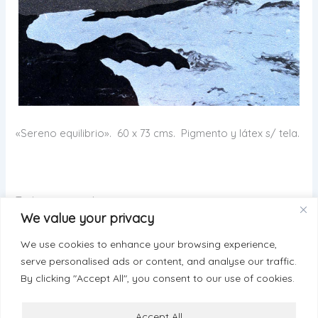
«Sereno equilibrio». 60 x 73 cms. Pigmento y látex s/ tela.
Todo en armonía: sin tiempo, sin espacio, sin
We value your privacy
identificación…
We use cookies to enhance your browsing experience,
serve personalised ads or content, and analyse our traffic.
By clicking "Accept All", you consent to our use of cookies.
ANTERIOR
SIGUIENTE
Accept All