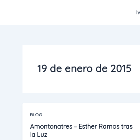
Ir
al
h
contenido
19 de enero de 2015
BLOG
Amontonatres – Esther Ramos tras
la Luz