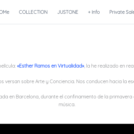
OMe
COLLECTION
JUSTONE
+ Info
Private Sal
elícula:
«Esther Ramos en Virtualidad»
, la he realizado en rea
os versan sobre Arte y Conciencia. Nos conducen hacia la esen
da en Barcelona, durante el confinamiento de la primavera 
música.