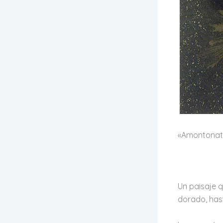
«Amontonatre
Un paisaje q
dorado, hast