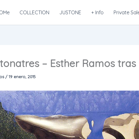
OMe
COLLECTION
JUSTONE
+ Info
Private Sal
onatres – Esther Ramos tras 
mos
/
19 enero, 2015