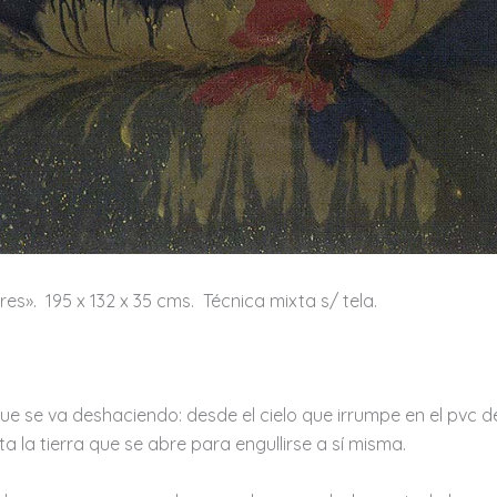
s». 195 x 132 x 35 cms. Técnica mixta s/ tela.
ue se va deshaciendo: desde el cielo que irrumpe en el pvc d
a la tierra que se abre para engullirse a sí misma.