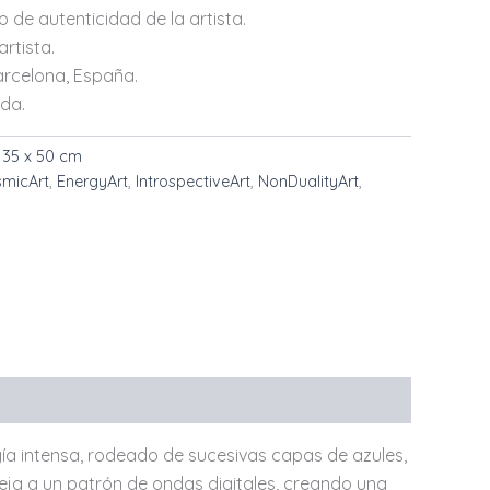
 de autenticidad de la artista.
rtista.
rcelona, ​​España.
ada.
 35 x 50 cm
micArt
,
EnergyArt
,
IntrospectiveArt
,
NonDualityArt
,
rgía intensa, rodeado de sucesivas capas de azules,
ja a un patrón de ondas digitales, creando una