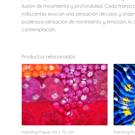
ilusión de movimiento y profundidad. Cada franja de
iridiscentes evocan una sensación de caos y orden,
poderosa sensación de movimiento y emoción, lo que 
contemplación.
Productos relacionados
Painting-Paper 50 x 70 cm
Painting-P