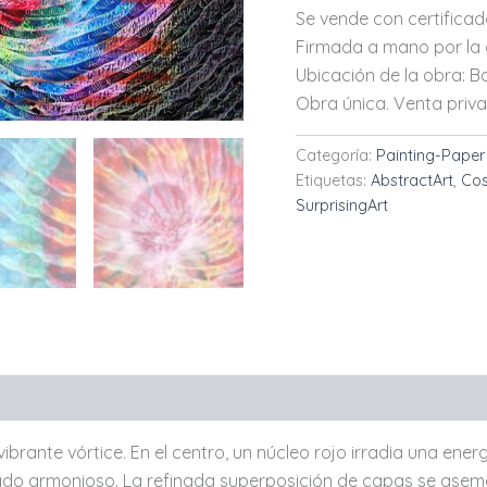
Se vende con certificado
Firmada a mano por la a
Ubicación de la obra: Ba
Obra única. Venta priv
Categoría:
Painting-Paper
Etiquetas:
AbstractArt
,
Cos
SurprisingArt
brante vórtice. En el centro, un núcleo rojo irradia una ene
do armonioso. La refinada superposición de capas se aseme