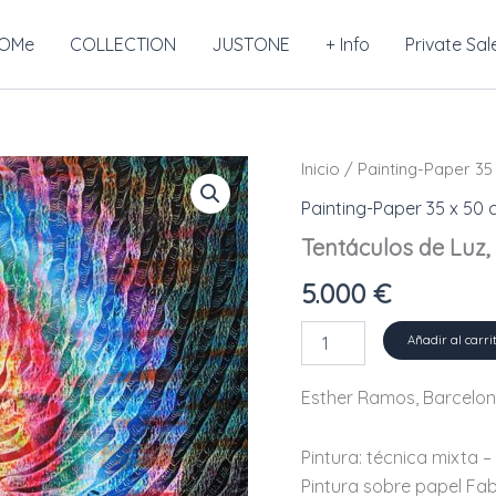
OMe
COLLECTION
JUSTONE
+ Info
Private Sal
Inicio
/
Painting-Paper 35
Painting-Paper 35 x 50
Tentáculos de Luz,
5.000
€
Tentáculos
Añadir al carri
de
Luz,
Esther Ramos, Barcelon
2024
cantidad
Pintura: técnica mixta –
Pintura sobre papel Fab