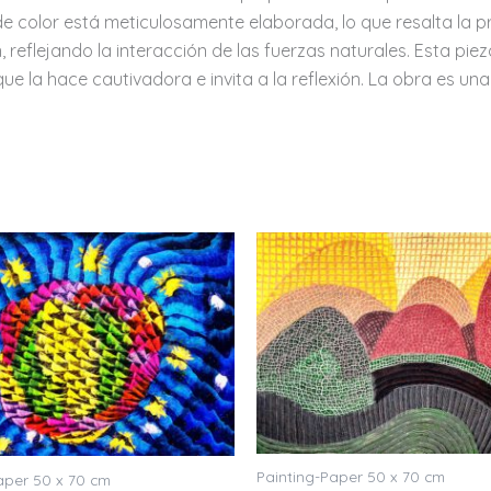
 color está meticulosamente elaborada, lo que resalta la pre
 reflejando la interacción de las fuerzas naturales. Esta pi
la hace cautivadora e invita a la reflexión. La obra es una 
Painting-Paper 50 x 70 cm
aper 50 x 70 cm