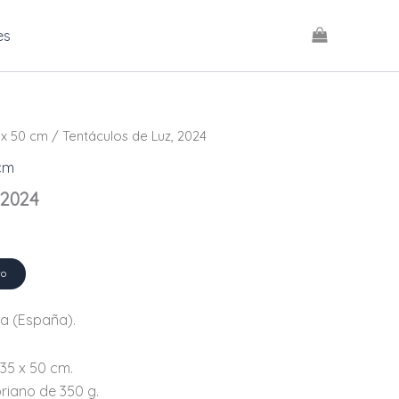
es
 x 50 cm
/ Tentáculos de Luz, 2024
 cm
 2024
to
a (España).
 35 x 50 cm.
riano de 350 g.