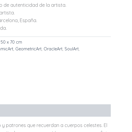
 de autenticidad de la artista.
rtista.
rcelona, ​​España.
ada.
 50 x 70 cm
micArt
,
GeometricArt
,
OracleArt
,
SoulArt
,
 y patrones que recuerdan a cuerpos celestes. El