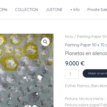
OMe
COLLECTION
JUSTONE
+ Info
Private Sal
Inicio
/
Painting-Paper 50
Painting-Paper 50 x 70
Planetas en silenci
9.000
€
Planetas
Añadir al carri
en
silencio,
Esther Ramos, Barcelon
2025
cantidad
Pintura: técnica mixta –
Pintura sobre papel Fab