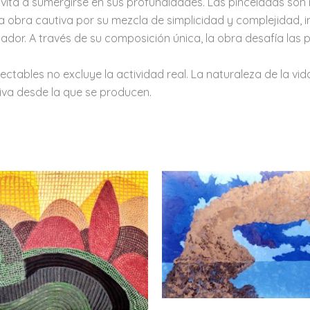
vita a sumergirse en sus profundidades. Las pinceladas son
a obra cautiva por su mezcla de simplicidad y complejidad, in
or. A través de su composición única, la obra desafía las 
ctables no excluye la actividad real. La naturaleza de la vida 
va desde la que se producen.