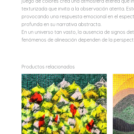
juego de colores crea una atmósfera etérea que in
texturizada que invita a la observación atenta. Est
provocando una respuesta emocional en el espectad
profunda en su narrativa abstracta.
En un universo tan vasto, la ausencia de signos dete
fenómenos de alineación dependen de la perspecti
Productos relacionados