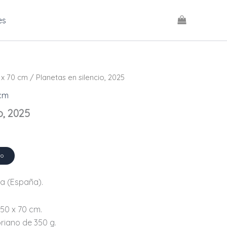
es
 x 70 cm
/ Planetas en silencio, 2025
 cm
o, 2025
to
a (España).
 50 x 70 cm.
riano de 350 g.