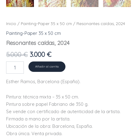
Inicio
/
Painting-Paper 35 x 50 cm
/ Resonantes caídas, 2024
Painting-Paper 35 x 50 cm
Resonantes caídas, 2024
El
El
5.000
€
3.000
€
precio
precio
Resonantes
Añadir al carrito
caídas,
original
actual
2024
Esther Ramos, Barcelona (España).
cantidad
era:
es:
Pintura: técnica mixta – 35 x 50 cm.
5.000 €.
3.000 €.
Pintura sobre papel Fabriano de 350 g.
Se vende con certificado de autenticidad de la artista.
Firmada a mano por la artista.
Ubicación de la obra: Barcelona, ​​España.
Obra única. Venta privada.