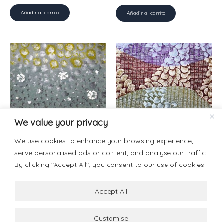
Añadir al carrito
Añadir al carrito
We value your privacy
Painting-Paper 50 x 70 cm
Painting-Paper 50 x 70 cm
Planetas en silencio, 2025
Oráculos creados y
We use cookies to enhance your browsing experience,
desvanecidos, 2025
9.000
€
serve personalised ads or content, and analyse our traffic.
9.000
€
By clicking "Accept All", you consent to our use of cookies.
Añadir al carrito
Añadir al carrito
Accept All
Customise