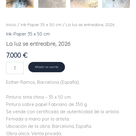
Inicio
/
Ink-Paper 35 x 50 cm
/ La luz se entreabre, 2026
Ink-Paper 35 x 50 cm
La luz se entreabre, 2026
7.000
€
La
Añadir al carrito
luz
se
Esther Ramos, Barcelona (España).
entreabre,
2026
cantidad
Pintura: tinta china – 35 x 50 cm.
Pintura sobre papel Fabriano de 350 g.
Se vende con certificado de autenticidad de la artista.
Firmada a mano por la artista.
Ubicación de la obra: Barcelona, ​​España.
Obra única. Venta privada.