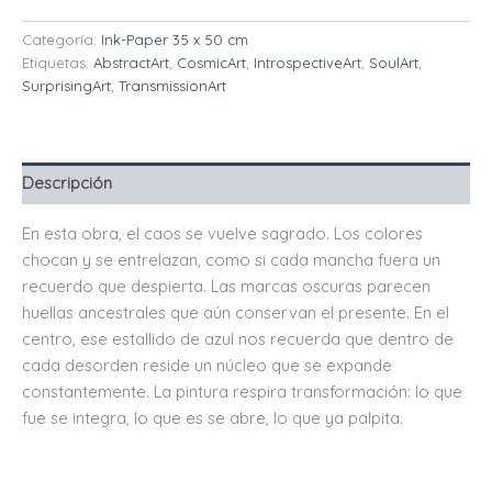
Categoría:
Ink-Paper 35 x 50 cm
Etiquetas:
AbstractArt
,
CosmicArt
,
IntrospectiveArt
,
SoulArt
,
SurprisingArt
,
TransmissionArt
Descripción
En esta obra, el caos se vuelve sagrado.
Los colores
chocan y se entrelazan, como si cada mancha fuera un
recuerdo que despierta.
Las marcas oscuras parecen
huellas ancestrales que aún conservan el presente. E
n el
centro, ese estallido de azul nos recuerda que dentro de
cada desorden reside un núcleo que se expande
constantemente.
La pintura respira transformación: lo que
fue se integra, lo que es se abre, lo que ya palpita.