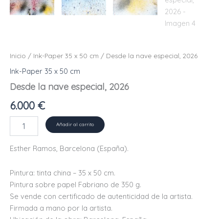
Inicio
/
Ink-Paper 35 x 50 cm
/ Desde la nave especial, 2026
Ink-Paper 35 x 50 cm
Desde la nave especial, 2026
6.000
€
Desde
Añadir al carrito
la
nave
Esther Ramos, Barcelona (España).
especial,
2026
cantidad
Pintura: tinta china – 35 x 50 cm.
Pintura sobre papel Fabriano de 350 g.
Se vende con certificado de autenticidad de la artista.
Firmada a mano por la artista.