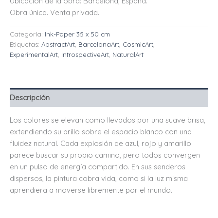
Ubicación de la obra: Barcelona, ​​España.
Obra única. Venta privada.
Categoría:
Ink-Paper 35 x 50 cm
Etiquetas:
AbstractArt
,
BarcelonaArt
,
CosmicArt
,
ExperimentalArt
,
IntrospectiveArt
,
NaturalArt
Descripción
Los colores se elevan como llevados por una suave brisa,
extendiendo su brillo sobre el espacio blanco con una
fluidez natural. Cada explosión de azul, rojo y amarillo
parece buscar su propio camino, pero todos convergen
en un pulso de energía compartido. En sus senderos
dispersos, la pintura cobra vida, como si la luz misma
aprendiera a moverse libremente por el mundo.