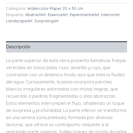
Categoría:
Watercolor-Paper 20 x 30 cm
Etiquetas:
AbstractArt
,
EssenceArt
,
ExperimentalArt
,
InteriorArt
,
LandscapeArt
,
SurprisingArt
Descripción
La parte superior de esta obra presenta llamativas franjas
verticales en tonos plata, rosa, amarillo y rojo, que
contrastan con un dinámico fondo azul que imita la fluidez
del agua. Curiosamente, la pieza incorpora parches
blancos irregulares adornados con motas negras, que
recuerdan a piedras fragmentadas o islas abstractas.
Estos elementos interrumpen el flujo, añadiendo un toque
de sorpresa y profundidad. La parte inferior se transforma
en una serena zona plateada, formada por diversas
texturas, que ofrece un contrapunto relajante a la
ajetreada parte superior. Sutiles toques de motas doradas