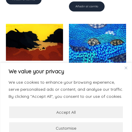
Añadir al carrito
Painting-Canvas 130 x 200 cm
We value your privacy
Painting-Paper 50 x 70 cm
El primero para los Gilitos,
Pescando todo lo
1998
We use cookies to enhance your browsing experience,
emergente, 2025
serve personalised ads or content, and analyse our traffic.
30.000
€
9.000
€
By clicking "Accept All", you consent to our use of cookies.
Añadir al carrito
Añadir al carrito
Accept All
Customise