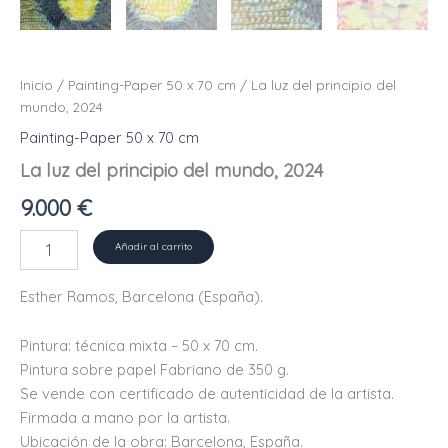
Inicio
/
Painting-Paper 50 x 70 cm
/ La luz del principio del
mundo, 2024
Painting-Paper 50 x 70 cm
La luz del principio del mundo, 2024
9.000
€
La
Añadir al carrito
luz
del
Esther Ramos, Barcelona (España).
principio
del
mundo,
Pintura: técnica mixta – 50 x 70 cm.
2024
Pintura sobre papel Fabriano de 350 g.
cantidad
Se vende con certificado de autenticidad de la artista.
Firmada a mano por la artista.
Ubicación de la obra: Barcelona, ​​España.