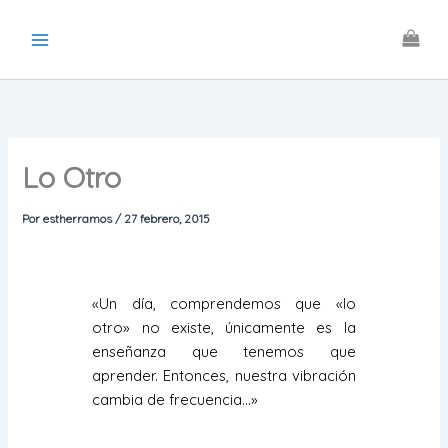
Ir
al
contenido
Lo Otro
Por
estherramos
/
27 febrero, 2015
«Un día, comprendemos que «lo
otro» no existe, únicamente es la
enseñanza que tenemos que
aprender. Entonces, nuestra vibración
cambia de frecuencia…»