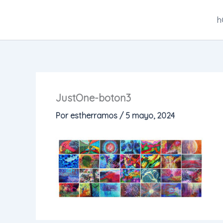
Ir
al
h
contenido
JustOne-boton3
Por
estherramos
/
5 mayo, 2024