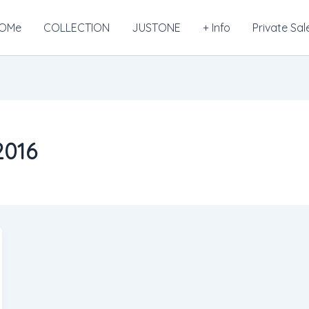
OMe
COLLECTION
JUSTONE
+ Info
Private Sal
2016