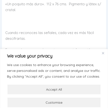
«Un poquito más duro». 112 x 76 cms. Pigmento y látex s/
cristal.
Cuando reconoces las señales, cada vez es más fácil
descifrarlas.
Es aprender un nuevo lenguaje, con una información muy
We value your privacy
precisa…
We use cookies to enhance your browsing experience,
serve personalised ads or content, and analyse our traffic.
By clicking "Accept All", you consent to our use of cookies.
ANTERIOR
SIGUIENTE
Accept All
Customise