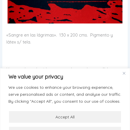
«Sangre en las lágrimas». 130 x 200 cms. Pigmento y
látex s/ tela.
Un mar pleno de vidas y recuerdos que ha engullido,
We value your privacy
manteniendo su belleza.
We use cookies to enhance your browsing experience,
serve personalised ads or content, and analyse our traffic.
By clicking "Accept All", you consent to our use of cookies.
ANTERIOR
SIGUIENTE
Accept All