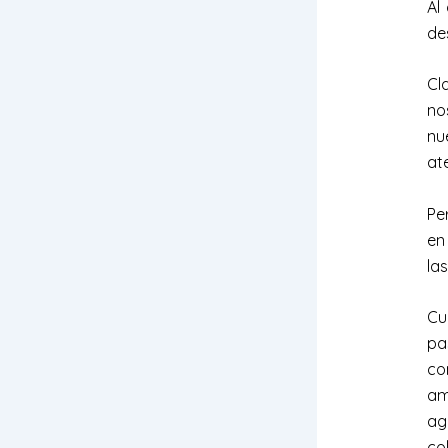
Al
de
Cl
no
nu
at
Pe
en
la
Cu
pa
co
am
ag
co