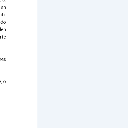
 en
tir
ndo
den
rte
nes
, o