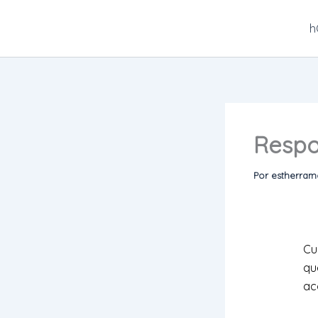
Ir
al
h
contenido
Respo
Por
estherra
Cu
qu
ac