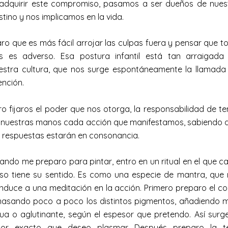
 adquirir este compromiso, pasamos a ser dueños de nues
stino y nos implicamos en la vida.
aro que es más fácil arrojar las culpas fuera y pensar que t
s es adverso. Esa postura infantil está tan arraigada
estra cultura, que nos surge espontáneamente la llamada
ención.
ro fijaros el poder que nos otorga, la responsabilidad de te
 nuestras manos cada acción que manifestamos, sabiendo 
s respuestas estarán en consonancia.
ando me preparo para pintar, entro en un ritual en el que c
so tiene su sentido. Es como una especie de mantra, que
nduce a una meditación en la acción. Primero preparo el col
asando poco a poco los distintos pigmentos, añadiendo 
ua o aglutinante, según el espesor que pretendo. Así surge
lor exacto que deseo plasmar. Después preparo la te