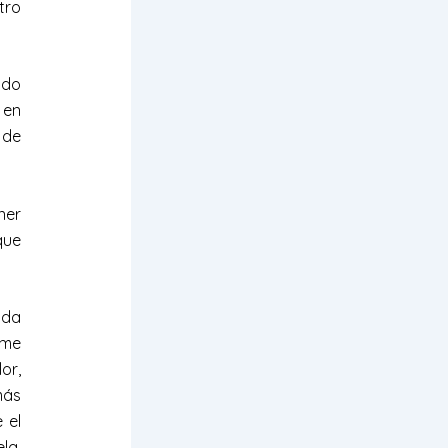
tro
odo
 en
 de
ner
que
ada
 me
or,
más
 el
la,