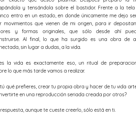
apándola y tensándola sobre el bastidor. Frente a la tela
anco entro en un estado, en donde únicamente me dejo sen
r movimientos que vienen de mi origen, para ir deposita
lores y formas originales, que sólo desde ahí pue
nstruirse. Al final, lo que ha surgido es una obra de a
nectada, sin lugar a dudas, a la vida.
es la vida es exactamente eso, un ritual de preparacio
bre lo que más tarde vamos a realizar.
 tú qué prefieres, crear tu propia obra y hacer de tu vida arte
nvertirte en una reproducción seriada creada por otros?
 respuesta, aunque te cueste creerlo, sólo está en ti.