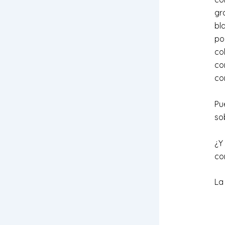
gr
bl
po
co
co
co
Pu
so
¿Y
co
La