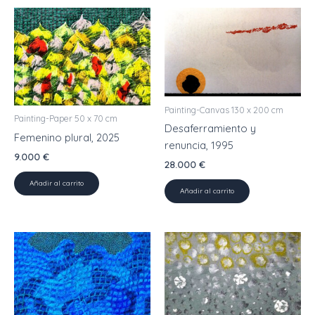
Painting-Canvas 130 x 200 cm
Painting-Paper 50 x 70 cm
Desaferramiento y
Femenino plural, 2025
renuncia, 1995
9.000
€
28.000
€
Añadir al carrito
Añadir al carrito