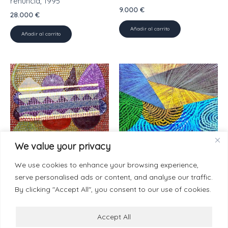
renuncia, 1995
9.000
€
28.000
€
Añadir al carrito
Añadir al carrito
Painting-Paper 50 x 70 cm
We value your privacy
Painting-Paper 50 x 70 cm
Abre niña que todo va a
Actualizando imposibles,
We use cookies to enhance your browsing experience,
comenzar, 2025
2024
serve personalised ads or content, and analyse our traffic.
9.000
€
9.000
€
By clicking "Accept All", you consent to our use of cookies.
Añadir al carrito
Añadir al carrito
Accept All