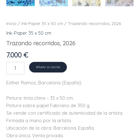
Inicio
/
Ink-Paper 35 x 50 cm
/ Trazando recorridos, 2026
Ink-Paper 35 x 50 cm
Trazando recorridos, 2026
7.000
€
Trazando
Añadir al carrito
recorridos,
2026
Esther Ramos, Barcelona (España).
cantidad
Pintura: tinta china – 35 x 50 cm.
Pintura sobre papel Fabriano de 350 g.
Se vende con certificado de autenticidad de la artista.
Firmada a mano por la artista.
Ubicación de la obra: Barcelona, ​​España.
Obra única. Venta privada.