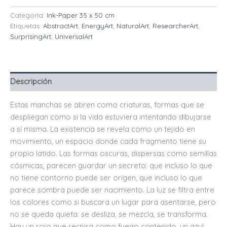
Categoría:
Ink-Paper 35 x 50 cm
Etiquetas:
AbstractArt
,
EnergyArt
,
NaturalArt
,
ResearcherArt
,
SurprisingArt
,
UniversalArt
Descripción
Estas manchas se abren como criaturas, formas que se
despliegan como si la vida estuviera intentando dibujarse
a sí misma. La existencia se revela como un tejido en
movimiento, un espacio donde cada fragmento tiene su
propio latido. Las formas oscuras, dispersas como semillas
cósmicas, parecen guardar un secreto: que incluso lo que
no tiene contorno puede ser origen, que incluso lo que
parece sombra puede ser nacimiento. La luz se filtra entre
los colores como si buscara un lugar para asentarse, pero
no se queda quieta: se desliza, se mezcla, se transforma.
Hay un rojo que respira como fuego contenido, un azul