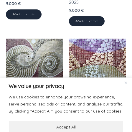
2025
9.000
€
9.000
€
Añadir al carrito
Añadir al carrito
We value your privacy
Painting-Paper 50 x 70 cm
Painting-Paper 50 x 70 cm
Meta continuada, 2024
Oráculos creados y
We use cookies to enhance your browsing experience,
desvanecidos, 2025
9.000
€
serve personalised ads or content, and analyse our traffic.
9.000
€
By clicking "Accept All", you consent to our use of cookies.
Añadir al carrito
Añadir al carrito
Accept All