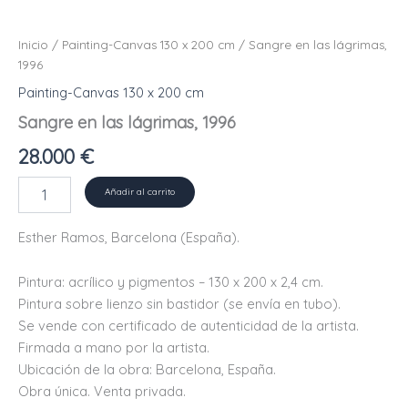
Inicio
/
Painting-Canvas 130 x 200 cm
/ Sangre en las lágrimas,
1996
Painting-Canvas 130 x 200 cm
Sangre en las lágrimas, 1996
28.000
€
Sangre
Añadir al carrito
en
las
Esther Ramos, Barcelona (España).
lágrimas,
1996
cantidad
Pintura: acrílico y pigmentos – 130 x 200 x 2,4 cm.
Pintura sobre lienzo sin bastidor (se envía en tubo).
Se vende con certificado de autenticidad de la artista.
Firmada a mano por la artista.
Ubicación de la obra: Barcelona, ​​España.
Obra única. Venta privada.