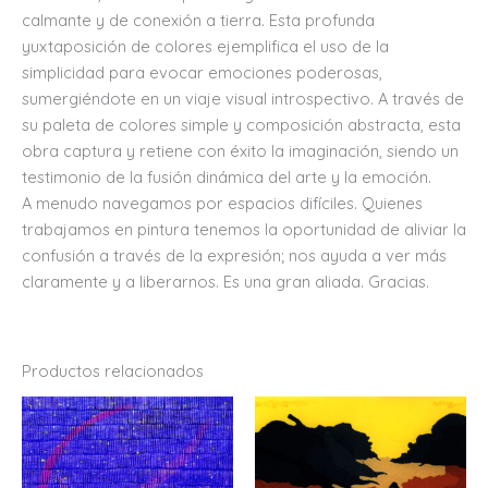
calmante y de conexión a tierra. Esta profunda
yuxtaposición de colores ejemplifica el uso de la
simplicidad para evocar emociones poderosas,
sumergiéndote en un viaje visual introspectivo. A través de
su paleta de colores simple y composición abstracta, esta
obra captura y retiene con éxito la imaginación, siendo un
testimonio de la fusión dinámica del arte y la emoción.
A menudo navegamos por espacios difíciles. Quienes
trabajamos en pintura tenemos la oportunidad de aliviar la
confusión a través de la expresión; nos ayuda a ver más
claramente y a liberarnos. Es una gran aliada. Gracias.
Productos relacionados