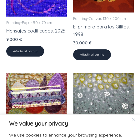
Painting-Canvas 130 x 200 cm
Painting-Paper 50 x 70 cm
El primero para los Gilitos,
Mensajes codificados, 2025
1998
9.000
€
30.000
€
Añadir al carrito
Añadir al carrito
We value your privacy
Painting-Paper 50 x 70 cm
Painting-Paper 50 x 70 cm
Actualizando imposibles,
Planetas en silencio, 2025
We use cookies to enhance your browsing experience,
2024
9.000
€