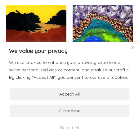
We value your privacy
Painting-Canvas 130 x 200 cm
Painting-Paper 50 x 70 cm
El primero para los Gilitos,
Cúpulas en la noche, 2025
We use cookies to enhance your browsing experience,
1998
serve personalised ads or content, and analyse our traffic.
9.000
€
30.000
€
By clicking "Accept All", you consent to our use of cookies.
Añadir al carrito
Añadir al carrito
Accept All
Customise
© 2026 Esther Ramos
Términos y Condiciones
info@estherramos.com
Reject All