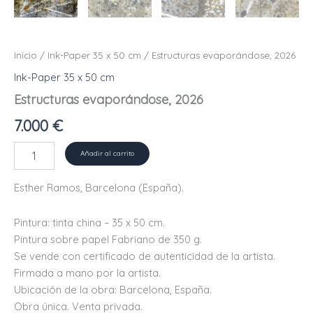
Inicio
/
Ink-Paper 35 x 50 cm
/ Estructuras evaporándose, 2026
Ink-Paper 35 x 50 cm
Estructuras evaporándose, 2026
7.000
€
Estructuras
Añadir al carrito
evaporándose,
2026
Esther Ramos, Barcelona (España).
cantidad
Pintura: tinta china – 35 x 50 cm.
Pintura sobre papel Fabriano de 350 g.
Se vende con certificado de autenticidad de la artista.
Firmada a mano por la artista.
Ubicación de la obra: Barcelona, ​​España.
Obra única. Venta privada.