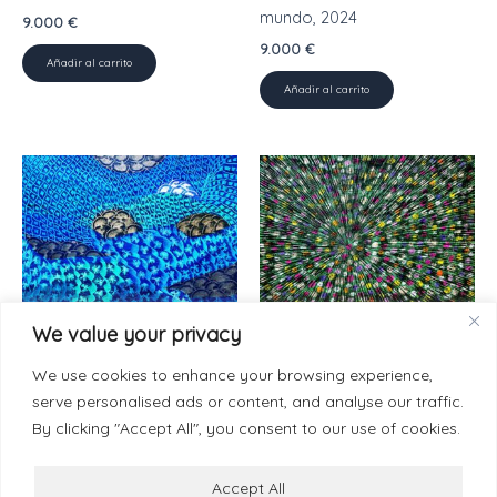
mundo, 2024
9.000
€
9.000
€
Añadir al carrito
Añadir al carrito
We value your privacy
Painting-Paper 50 x 70 cm
Painting-Paper 50 x 70 cm
Pescando todo lo
PoliEstrella, 2025
We use cookies to enhance your browsing experience,
emergente, 2025
9.000
€
serve personalised ads or content, and analyse our traffic.
9.000
€
By clicking "Accept All", you consent to our use of cookies.
Añadir al carrito
Añadir al carrito
Accept All