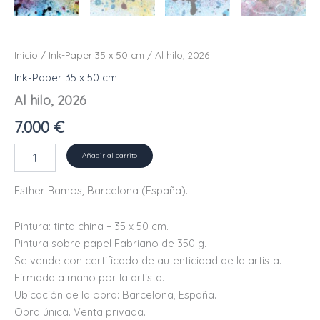
Inicio
/
Ink-Paper 35 x 50 cm
/ Al hilo, 2026
Ink-Paper 35 x 50 cm
Al hilo, 2026
7.000
€
Al
Añadir al carrito
hilo,
2026
Esther Ramos, Barcelona (España).
cantidad
Pintura: tinta china – 35 x 50 cm.
Pintura sobre papel Fabriano de 350 g.
Se vende con certificado de autenticidad de la artista.
Firmada a mano por la artista.
Ubicación de la obra: Barcelona, ​​España.
Obra única. Venta privada.