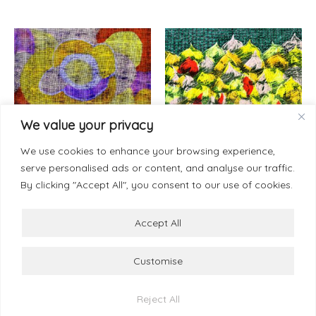
We value your privacy
Painting-Paper 50 x 70 cm
Painting-Paper 50 x 70 cm
We use cookies to enhance your browsing experience,
Brújulas de vida, 2025
Femenino plural, 2025
serve personalised ads or content, and analyse our traffic.
9.000
€
9.000
€
By clicking "Accept All", you consent to our use of cookies.
Añadir al carrito
Añadir al carrito
Accept All
Customise
© 2026 Esther Ramos
Términos y Condiciones
info@estherramos.com
Reject All