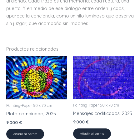
ardiendo. Cada trazo es una memoria; cada ruptura, una
puerta. Y en medio de ese diálogo entre orden y caos,
aparece la conciencia, como un hilo luminoso que observa
sin juzgar, que acompaña sin imponer.
Productos relacionados
Painting-Paper 50 x 70 cm
Painting-Paper 50 x 70 cm
Mensajes codificados, 2025
Plato combinado, 2025
9.000
€
9.000
€
Añadir al carrito
Añadir al carrito