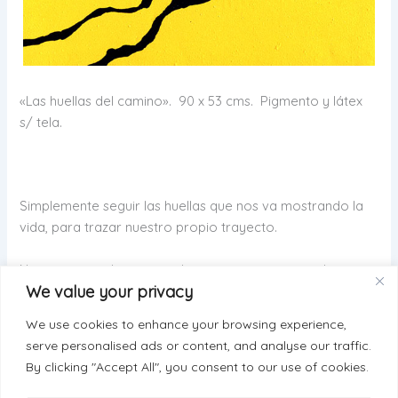
«Las huellas del camino». 90 x 53 cms. Pigmento y látex
s/ tela.
Simplemente seguir las huellas que nos va mostrando la
vida, para trazar nuestro propio trayecto.
Nuestra naturaleza, en cada momento, nos pone lo que
We value your privacy
necesitamos para evolucionar, sin juzgar.
We use cookies to enhance your browsing experience,
serve personalised ads or content, and analyse our traffic.
By clicking "Accept All", you consent to our use of cookies.
ANTERIOR
SIGUIENTE