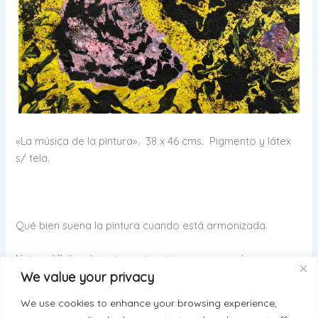
«La música de la pintura». 38 x 46 cms. Pigmento y látex
s/ tela.
Qué bien suena la pintura cuando está armonizada.
Notas difíciles de entonar, terminan procurando una
We value your privacy
melodía única.
We use cookies to enhance your browsing experience,