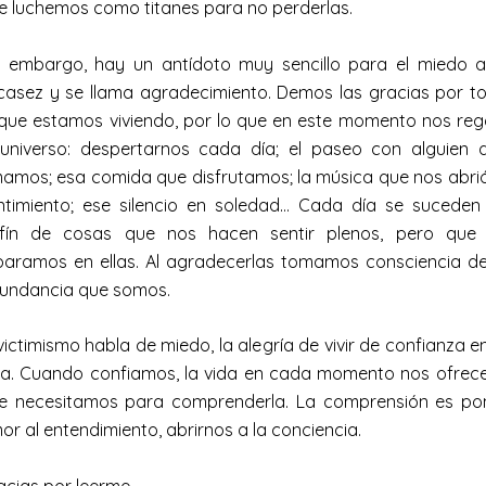
e luchemos como titanes para no perderlas.
n embargo, hay un antídoto muy sencillo para el miedo a
casez y se llama agradecimiento. Demos las gracias por t
 que estamos viviendo, por lo que en este momento nos reg
 universo: despertarnos cada día; el paseo con alguien 
amos; esa comida que disfrutamos; la música que nos abrió
ntimiento; ese silencio en soledad… Cada día se suceden
nfín de cosas que nos hacen sentir plenos, pero que
paramos en ellas. Al agradecerlas tomamos consciencia de
undancia que somos.
 victimismo habla de miedo, la alegría de vivir de confianza en
da. Cuando confiamos, la vida en cada momento nos ofrece
e necesitamos para comprenderla. La comprensión es po
or al entendimiento, abrirnos a la conciencia.
acias por leerme.