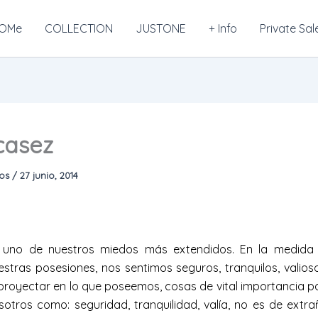
OMe
COLLECTION
JUSTONE
+ Info
Private Sal
casez
mos
/
27 junio, 2014
 uno de nuestros miedos más extendidos. En la medida
estras posesiones, nos sentimos seguros, tranquilos, valios
 proyectar en lo que poseemos, cosas de vital importancia p
sotros como: seguridad, tranquilidad, valía, no es de extra