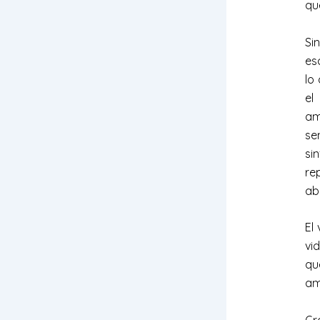
qu
Si
es
lo
el
am
se
si
re
ab
El
vi
qu
am
Gr