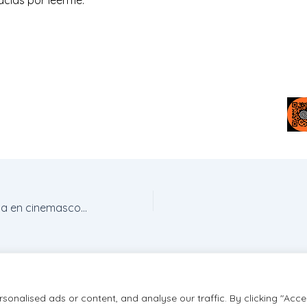
El patio de mi casa en cinemascope y sin colorear – Esther Ramos tras la Luz
onalised ads or content, and analyse our traffic. By clicking "Acce
026 Esther Ramos
Términos y Condiciones
info@estherramos