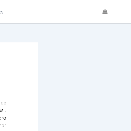
es
 de
os…
ara
ñar