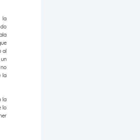
 la
odo
ala
que
 al
 un
 no
 la
 la
 lo
ner