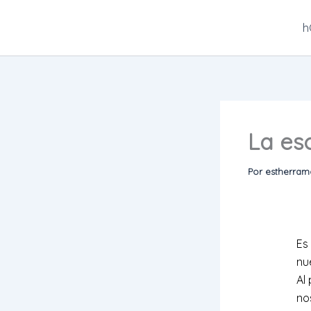
Ir
al
h
contenido
La es
Por
estherra
Es
nu
Al
no