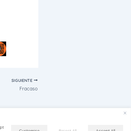
SIGUIENTE
Fracaso
pt
.com
Customise
Reject All
Accept All