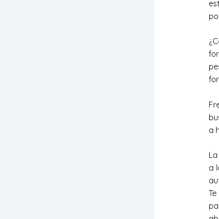
es
po
¿C
fo
pe
fo
Fr
bu
a 
La
a 
au
Te
pa
ab