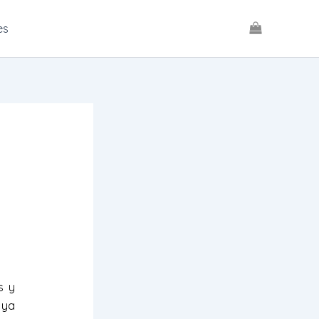
es
s y
 ya