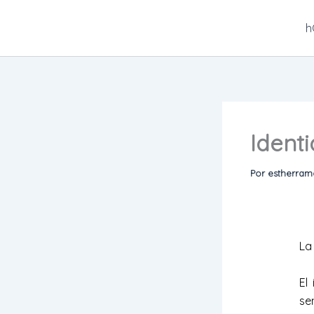
Ir
al
h
contenido
Identi
Por
estherra
La
El
se