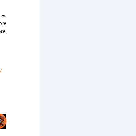
 es
bre
re,
/