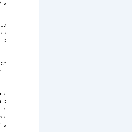
s y
ica
pio
 la
 en
zar
ma,
 lo
ia.
vo,
n y