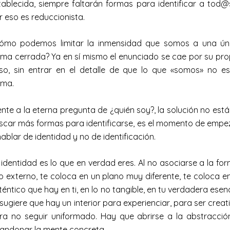
tablecida, siempre faltarán formas para identificar a tod@
r eso es reduccionista.
ómo podemos limitar la inmensidad que somos a una ún
rma cerrada? Ya en sí mismo el enunciado se cae por su pro
so, sin entrar en el detalle de que lo que «somos» no es
rma.
ente a la eterna pregunta de ¿quién soy?, la solución no está
scar más formas para identificarse, es el momento de empe
hablar de identidad y no de identificación.
 identidad es lo que en verdad eres. Al no asociarse a la for
lo externo, te coloca en un plano muy diferente, te coloca en
téntico que hay en ti, en lo no tangible, en tu verdadera esenc
 sugiere que hay un interior para experienciar, para ser creati
ra no seguir uniformado. Hay que abrirse a la abstracció
andonar la mente concreta…