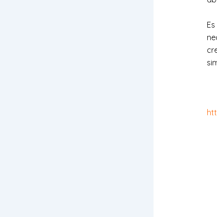
Es
ne
cr
si
ht