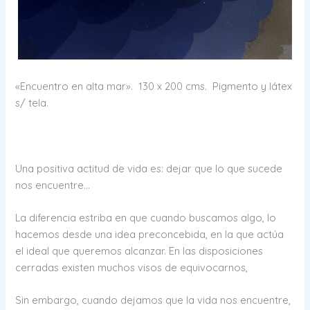
«Encuentro en alta mar». 130 x 200 cms. Pigmento y látex
s/ tela.
Una positiva actitud de vida es: dejar que lo que sucede
nos encuentre…
La diferencia estriba en que cuando buscamos algo, lo
hacemos desde una idea preconcebida, en la que actúa
el ideal que queremos alcanzar. En las disposiciones
cerradas existen muchos visos de equivocarnos,
Sin embargo, cuando dejamos que la vida nos encuentre,