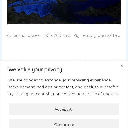
«Difuminándose». 130 x 200 cms. Pigmento y látex s/ tela.
Viajando, anticipadamente, a través de las invenciones. Es
We value your privacy
tan fácil…
We use cookies to enhance your browsing experience,
serve personalised ads or content, and analyse our traffic.
By clicking "Accept All", you consent to our use of cookies.
ANTERIOR
SIGUIENTE
Accept All
Customise