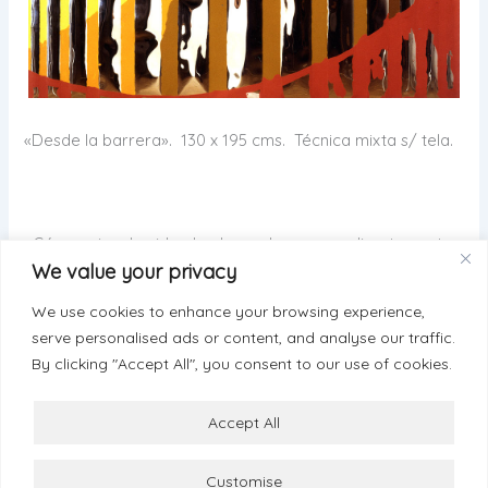
«Desde la barrera». 130 x 195 cms. Técnica mixta s/ tela.
¿Cómo miras la vida: desde una barrera, o directamente
We value your privacy
a los ojos…? Esa es una de las grandes cuestiones…
We use cookies to enhance your browsing experience,
serve personalised ads or content, and analyse our traffic.
By clicking "Accept All", you consent to our use of cookies.
ANTERIOR
SIGUIENTE
Accept All
Customise