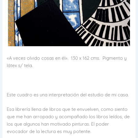
«A veces olvido cosas en él». 130 x 162 cms. Pigmento y
látex s/ tela.
Este cuadro es una interpretación del estudio de mi casa.
Esa librería llena de libros que te envuelven, como siento
que me han arropado y acompañado los libros leídos, de
los que algunos han motivado pinturas. El poder
evocador de la lectura es muy potente.