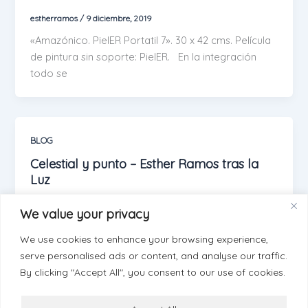
estherramos
/
9 diciembre, 2019
«Amazónico. PielER Portatil 7». 30 x 42 cms. Película
de pintura sin soporte: PielER. En la integración
todo se
BLOG
Celestial y punto – Esther Ramos tras la
Luz
estherramos
/
2 diciembre, 2019
We value your privacy
«Celestial y punto. PielER Portatil 6». 30 x 42 cms.
We use cookies to enhance your browsing experience,
Película de pintura sin soporte: PielER. Lo celeste
serve personalised ads or content, and analyse our traffic.
está
By clicking "Accept All", you consent to our use of cookies.